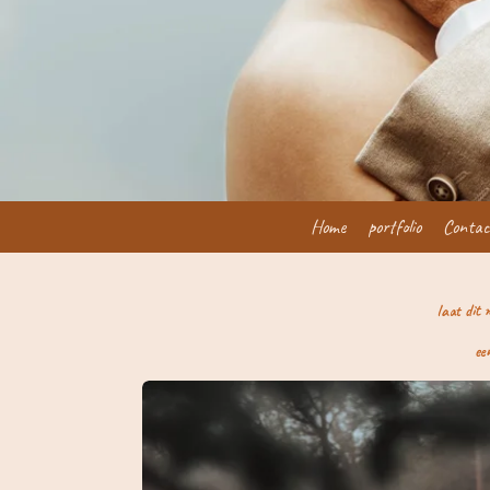
Home
portfolio
Contac
laat dit 
ee