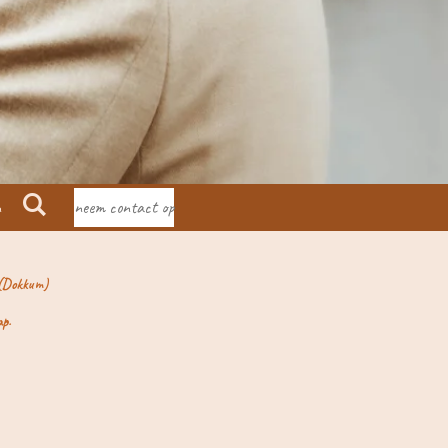
n
neem contact op
. (Dokkum)
ap.