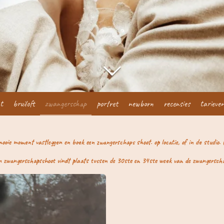
t
bruiloft
zwangerschap
portret
newborn
recensies
tarieve
mooie moment vastleggen en boek een zwangerschaps shoot. op locatie, of in de studio
n zwangerschapsshoot vindt plaats tussen de 30ste en 34ste week van de zwangersch